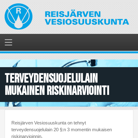
Hyppää
pääsisältöön
Terveydensuojelulain
mukainen riskinarviointi
Reisjärven Vesiosuuskunta on tehnyt
terveydensuojelulain 20 §:n 3 momentin mukaisen
riskinarvioinnin.