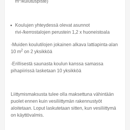
m
/kulutuspiste)
Koulujen yhteydessä olevat asunnot
rivi-/kerrostalojen perustein 1,2 x huoneistoala
-Muiden koulutilojen jokainen alkava lattiapinta-alan
2
10 m
on 2 yksikköä
-Erillisestä saunasta koulun kanssa samassa
pihapiirissä lasketaan 10 yksikköä
Liittymismaksusta tulee olla maksettuna vähintään
puolet ennen kuin vesiliittymän rakennustyöt
aloitetaan. Loput laskutetaan sitten, kun vesiliittymä
on käyttövalmis.