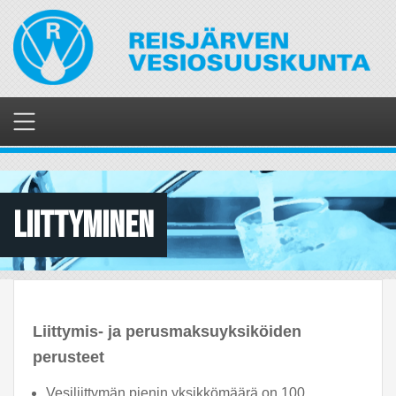
Hyppää
pääsisältöön
Liittyminen
Liittymis- ja perusmaksuyksiköiden
perusteet
Vesiliittymän pienin yksikkömäärä on 100