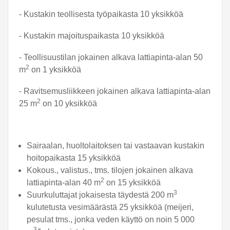
- Kustakin teollisesta työpaikasta 10 yksikköä
- Kustakin majoituspaikasta 10 yksikköä
- Teollisuustilan jokainen alkava lattiapinta-alan 50
2
m
on 1 yksikköä
- Ravitsemusliikkeen jokainen alkava lattiapinta-alan
2
25 m
on 10 yksikköä
Sairaalan, huoltolaitoksen tai vastaavan kustakin
hoitopaikasta 15 yksikköä
Kokous., valistus., tms. tilojen jokainen alkava
2
lattiapinta-alan 40 m
on 15 yksikköä
3
Suurkuluttajat jokaisesta täydestä 200 m
kulutetusta vesimäärästä 25 yksikköä (meijeri,
pesulat tms., jonka veden käyttö on noin 5 000
3