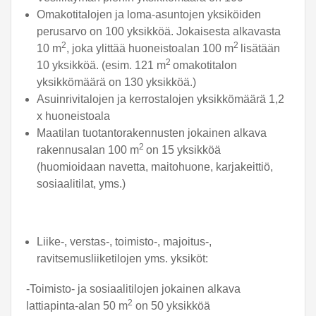
Omakotitalojen ja loma-asuntojen yksiköiden
perusarvo on 100 yksikköä. Jokaisesta alkavasta
2
2
10 m
, joka ylittää huoneistoalan 100 m
lisätään
2
10 yksikköä. (esim. 121 m
omakotitalon
yksikkömäärä on 130 yksikköä.)
Asuinrivitalojen ja kerrostalojen yksikkömäärä 1,2
x huoneistoala
Maatilan tuotantorakennusten jokainen alkava
2
rakennusalan 100 m
on 15 yksikköä
(huomioidaan navetta, maitohuone, karjakeittiö,
sosiaalitilat, yms.)
Liike-, verstas-, toimisto-, majoitus-,
ravitsemusliiketilojen yms. yksiköt:
-Toimisto- ja sosiaalitilojen jokainen alkava
2
lattiapinta-alan 50 m
on 50 yksikköä